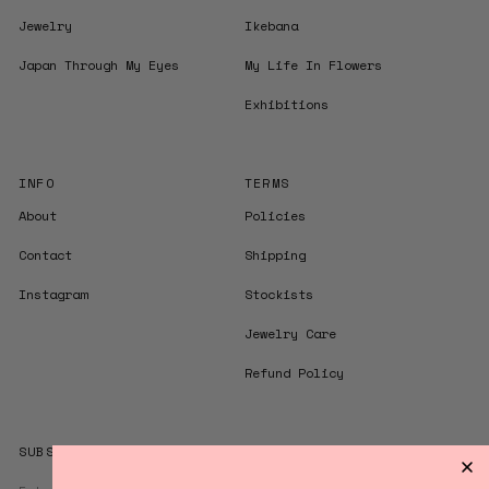
Jewelry
Ikebana
Japan Through My Eyes
My Life In Flowers
Exhibitions
INFO
TERMS
About
Policies
Contact
Shipping
Instagram
Stockists
Jewelry Care
Refund Policy
SUBSCRIBE TO STAY UPDATED
Enter