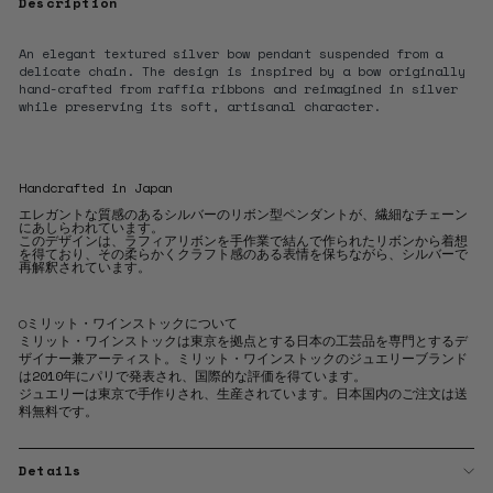
Description
An elegant textured silver bow pendant suspended from a
delicate chain. The design is inspired by a bow originally
hand-crafted from raffia ribbons and reimagined in silver
while preserving its soft, artisanal character.
Handcrafted in Japan
エレガントな質感のあるシルバーのリボン型ペンダントが、繊細なチェーン
にあしらわれています。
このデザインは、ラフィアリボンを手作業で結んで作られたリボンから着想
を得ており、その柔らかくクラフト感のある表情を保ちながら、シルバーで
再解釈されています。
◯ミリット・ワインストックについて
ミリット・ワインストックは東京を拠点とする日本の工芸品を専門とするデ
ザイナー兼アーティスト。ミリット・ワインストックのジュエリーブランド
は2010年にパリで発表され、国際的な評価を得ています。
ジュエリーは東京で手作りされ、生産されています。日本国内のご注文は送
料無料です。
Details