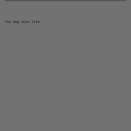
You may also like
Sakura Petals Studs
from $170.00