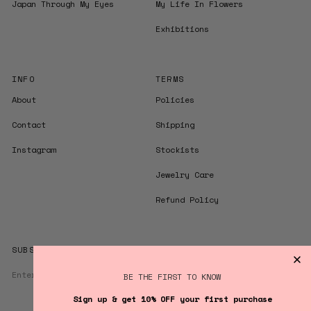
Japan Through My Eyes
My Life In Flowers
Exhibitions
INFO
TERMS
About
Policies
Contact
Shipping
Instagram
Stockists
Jewelry Care
Refund Policy
SUBSCRIBE TO STAY UPDATED
Enter
JOIN
BE THE FIRST TO KNOW
your
email
Sign up & get 10% OFF your first purchase