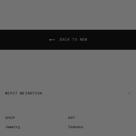
BACK TO NEW
MIRIT WEINSTOCK
SHOP
ART
Jewelry
Ikebana