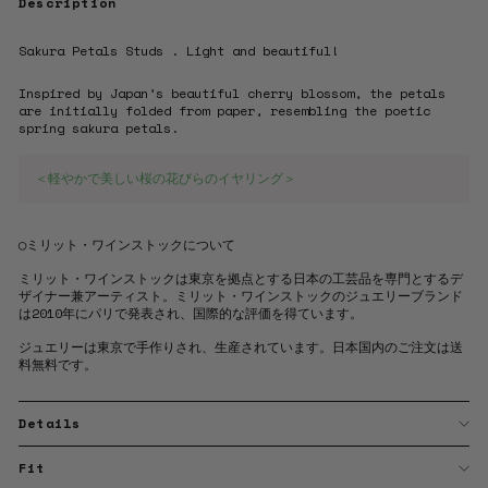
Description
Sakura Petals Studs . Light and beautiful!
Inspired by Japan’s beautiful cherry blossom, the petals
are initially folded from paper, resembling the poetic
spring sakura petals.
＜軽やかで美しい桜の花びらのイヤリング＞
◯ミリット・ワインストックについて
ミリット・ワインストックは東京を拠点とする日本の工芸品を専門とするデ
ザイナー兼アーティスト。ミリット・ワインストックのジュエリーブランド
は2010年にパリで発表され、国際的な評価を得ています。
ジュエリーは東京で手作りされ、生産されています。日本国内のご注文は送
料無料です。
Details
Fit